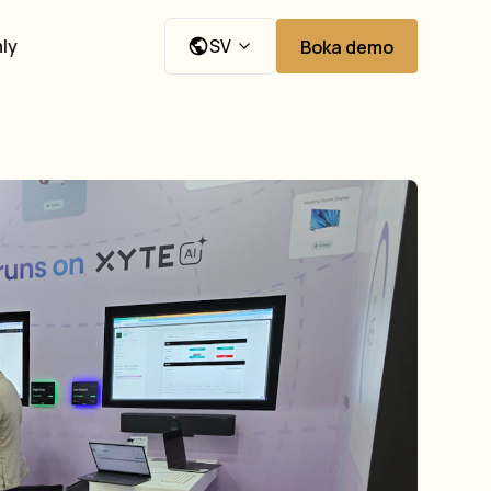
ly
SV
Boka demo