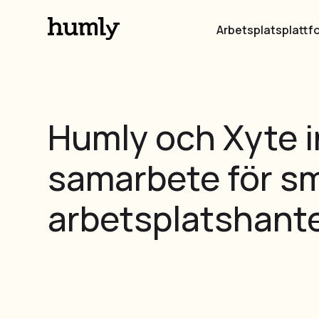
Arbetsplatsplattf
Humly och Xyte 
samarbete för s
arbetsplatshant