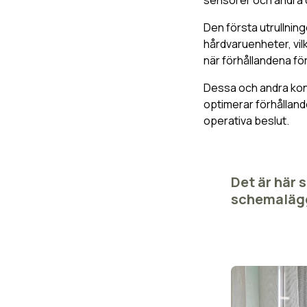
Den första utrullnin
hårdvaruenheter, vil
när förhållandena fö
Dessa och andra kont
optimerar förhållan
operativa beslut.
Det är här 
schemaläggn