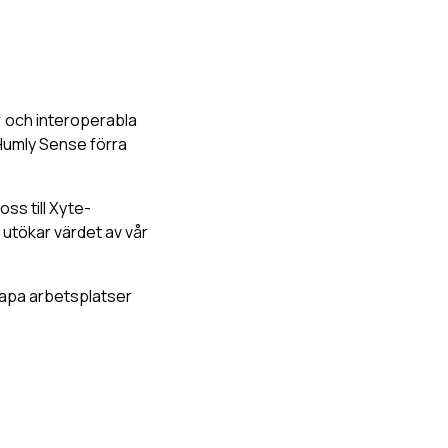
r
och interoperabla
Humly Sense förra
oss till Xyte-
 utökar värdet av vår
skapa arbetsplatser