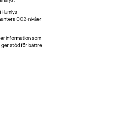
i Humlys
 hantera CO2-nivåer
 ger information som
ger stöd för bättre