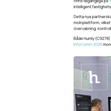
finns tillgängliga på
intelligent fastighet
Detta nya partnersk
molnplattform, vilke
övervakning, kontrol
Både Humly (C9278) 
InfoComm 2026
mont