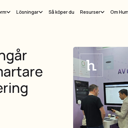
orm
Lösningar
Så köper du
Resurser
Om Hum
ingår
martare
ering