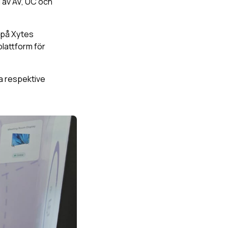
g av AV, UC och
på Xytes
lattform för
a respektive