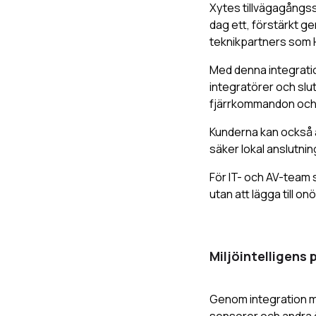
Xytes tillvägagångss
dag ett, förstärkt g
teknikpartners som 
Med denna integration
integratörer och slut
fjärrkommandon och h
Kunderna kan också a
säker lokal anslutnin
För IT- och AV-team s
utan att lägga till on
Miljöintelligens
Genom integration 
sensorer och andra ö