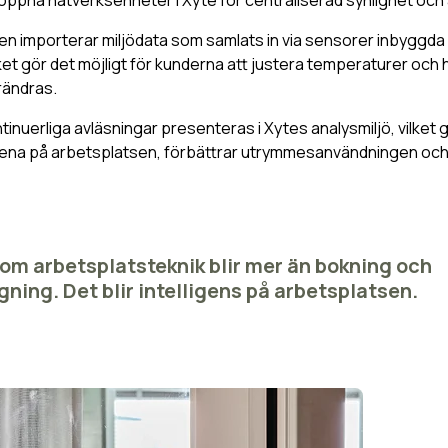
gen importerar miljödata som samlats in via sensorer inbyggda 
ket gör det möjligt för kunderna att justera temperaturer och
rändras.
inuerliga avläsningar presenteras i Xytes analysmiljö, vilket
dena på arbetsplatsen, förbättrar utrymmesanvändningen och 
som arbetsplatsteknik blir mer än bokning och
ing. Det blir intelligens på arbetsplatsen.