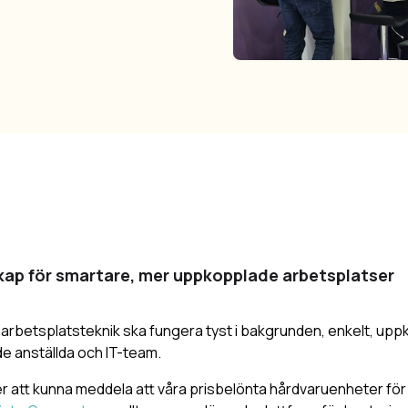
skap för smartare, mer uppkopplade arbetsplatser
t arbetsplatsteknik ska fungera tyst i bakgrunden, enkelt, up
e anställda och IT-team.
ver att kunna meddela att våra prisbelönta hårdvaruenheter fö