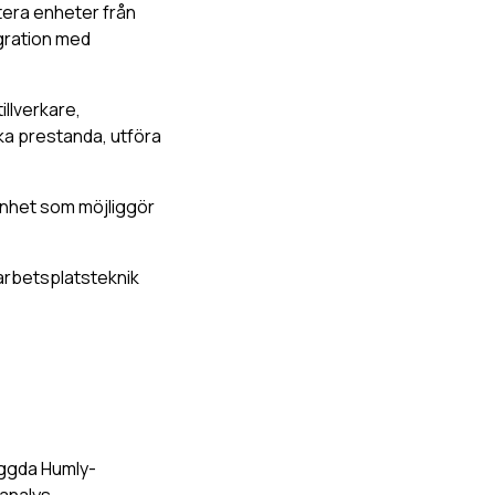
tera enheter från
egration med
illverkare,
aka prestanda, utföra
enhet som möjliggör
 arbetsplatsteknik
byggda Humly-
analys.