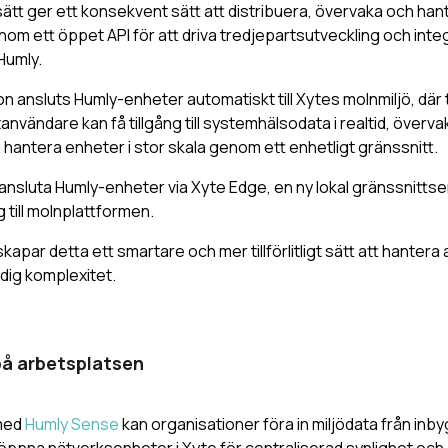
ätt ger ett konsekvent sätt att distribuera, övervaka och han
enom ett öppet API för att driva tredjepartsutveckling och int
Humly.
 ansluts Humly-enheter automatiskt till Xytes molnmiljö, där t
användare kan få tillgång till systemhälsodata i realtid, överv
antera enheter i stor skala genom ett enhetligt gränssnitt.
nsluta Humly-enheter via Xyte Edge, en ny lokal gränssnitts
g till molnplattformen.
kapar detta ett smartare och mer tillförlitligt sätt att hantera
ödig komplexitet.
 på arbetsplatsen
med
Humly Sense
kan organisationer föra in miljödata från in
ppna nätverksenheter i Xyte för centraliserad synlighet och 