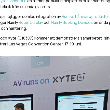
Xyte Connect+
, en alltmer populär molnplattform för hanterin
steknik från en enda glasruta.
ap möjliggör sömlös integration av
Humlys hårdvaruprodukter
t ger Humly
Room Display
och
Humly Booking Devices
en enda p
l och hantering.
och Xyte (C10307) kommer att demonstrera samarbetet i sin
rar i Las Vegas Convention Center, 17-19 juni.