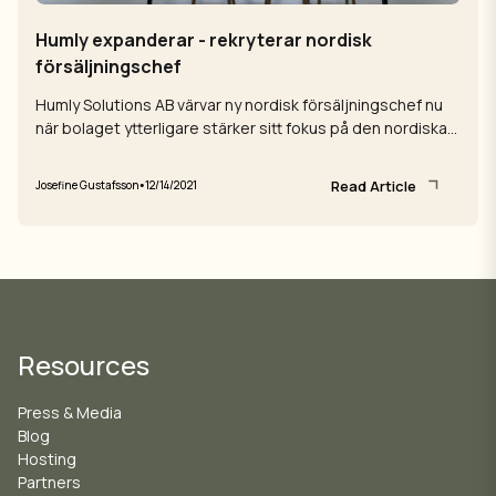
Humly expanderar - rekryterar nordisk
försäljningschef
Humly Solutions AB värvar ny nordisk försäljningschef nu
när bolaget ytterligare stärker sitt fokus på den nordiska
marknaden.
Read Article
•
Josefine Gustafsson
12/14/2021
Resources
Press & Media
Blog
Hosting
Partners