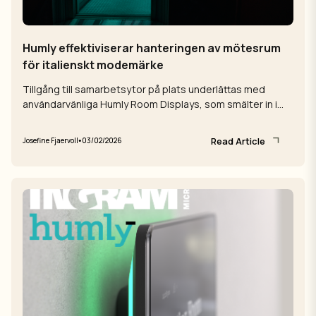
Humly effektiviserar hanteringen av mötesrum
för italienskt modemärke
Tillgång till samarbetsytor på plats underlättas med
användarvänliga Humly Room Displays, som smälter in i
3ASports sofistikerade ...
Read Article
•
Josefine Fjaervoll
03/02/2026